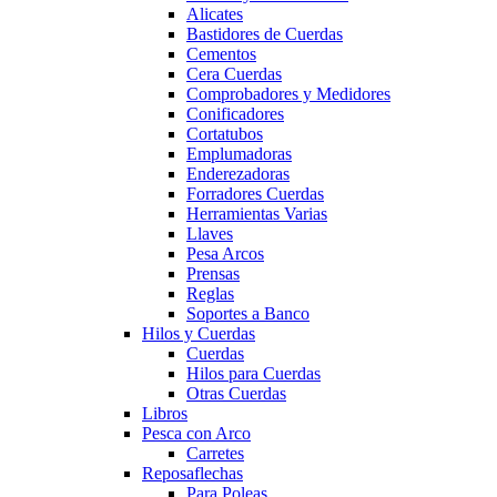
Alicates
Bastidores de Cuerdas
Cementos
Cera Cuerdas
Comprobadores y Medidores
Conificadores
Cortatubos
Emplumadoras
Enderezadoras
Forradores Cuerdas
Herramientas Varias
Llaves
Pesa Arcos
Prensas
Reglas
Soportes a Banco
Hilos y Cuerdas
Cuerdas
Hilos para Cuerdas
Otras Cuerdas
Libros
Pesca con Arco
Carretes
Reposaflechas
Para Poleas