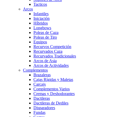
Tacticos
Arcos
Infantiles
Iniciación
Híbridos
Longbows
Poleas de Caza
Poleas de Tiro
Equipos
Recurvos Competición
Recurvados Caza
Recurvados Tradicionales
Arcos de Asia
Arcos de Actividades
Complementos
Brazaleras
Cajas Rígidas y Maletas
Carcajs
Complementos Varios
Cremas y Deshodorantes
Dactileras
Dactileras de Dediles
Disparadores
Fundas