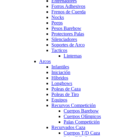
Entrenadores
Forros Adhesivos
Frenos de Cuerda
Nocks
Peeps
Pesos Barebow
Protectores Palas
Silenciadores
Soportes de Arco
Tacticos
Linternas
Arcos
Infantiles
Iniciación
Híbridos
Longbows
Poleas de Caza
Poleas de Tiro
Equipos
Recurvos Competición
Cuerpos Barebow
Cuerpos Olímpicos
Palas Competición
Recurvados Caza
Cuerpos T/D Caza