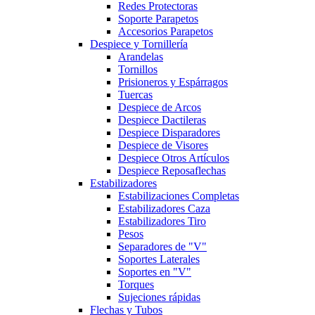
Redes Protectoras
Soporte Parapetos
Accesorios Parapetos
Despiece y Tornillería
Arandelas
Tornillos
Prisioneros y Espárragos
Tuercas
Despiece de Arcos
Despiece Dactileras
Despiece Disparadores
Despiece de Visores
Despiece Otros Artículos
Despiece Reposaflechas
Estabilizadores
Estabilizaciones Completas
Estabilizadores Caza
Estabilizadores Tiro
Pesos
Separadores de "V"
Soportes Laterales
Soportes en "V"
Torques
Sujeciones rápidas
Flechas y Tubos