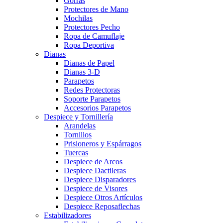
Gorras
Protectores de Mano
Mochilas
Protectores Pecho
Ropa de Camuflaje
Ropa Deportiva
Dianas
Dianas de Papel
Dianas 3-D
Parapetos
Redes Protectoras
Soporte Parapetos
Accesorios Parapetos
Despiece y Tornillería
Arandelas
Tornillos
Prisioneros y Espárragos
Tuercas
Despiece de Arcos
Despiece Dactileras
Despiece Disparadores
Despiece de Visores
Despiece Otros Artículos
Despiece Reposaflechas
Estabilizadores