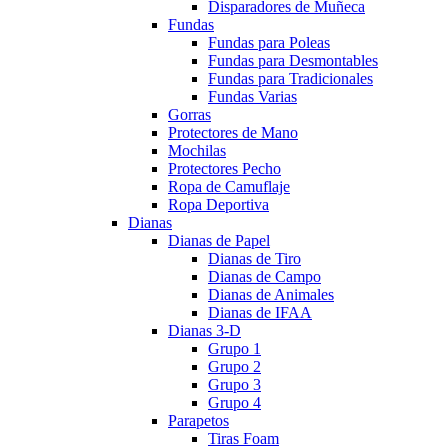
Disparadores de Muñeca
Fundas
Fundas para Poleas
Fundas para Desmontables
Fundas para Tradicionales
Fundas Varias
Gorras
Protectores de Mano
Mochilas
Protectores Pecho
Ropa de Camuflaje
Ropa Deportiva
Dianas
Dianas de Papel
Dianas de Tiro
Dianas de Campo
Dianas de Animales
Dianas de IFAA
Dianas 3-D
Grupo 1
Grupo 2
Grupo 3
Grupo 4
Parapetos
Tiras Foam