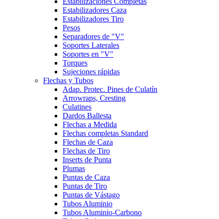
Estabilizaciones Completas
Estabilizadores Caza
Estabilizadores Tiro
Pesos
Separadores de "V"
Soportes Laterales
Soportes en "V"
Torques
Sujeciones rápidas
Flechas y Tubos
Adap. Protec. Pines de Culatín
Arrowraps, Cresting
Culatines
Dardos Ballesta
Flechas a Medida
Flechas completas Standard
Flechas de Caza
Flechas de Tiro
Inserts de Punta
Plumas
Puntas de Caza
Puntas de Tiro
Puntas de Vástago
Tubos Aluminio
Tubos Aluminio-Carbono