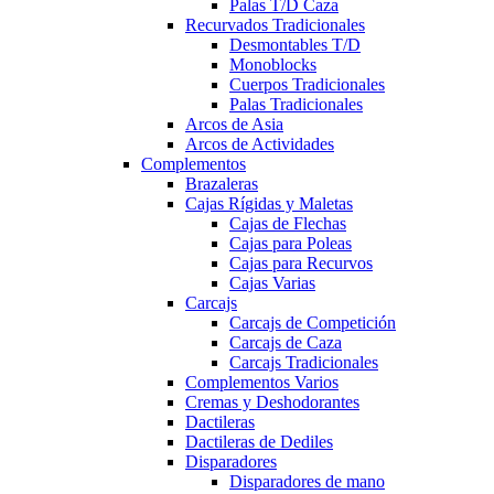
Palas T/D Caza
Recurvados Tradicionales
Desmontables T/D
Monoblocks
Cuerpos Tradicionales
Palas Tradicionales
Arcos de Asia
Arcos de Actividades
Complementos
Brazaleras
Cajas Rígidas y Maletas
Cajas de Flechas
Cajas para Poleas
Cajas para Recurvos
Cajas Varias
Carcajs
Carcajs de Competición
Carcajs de Caza
Carcajs Tradicionales
Complementos Varios
Cremas y Deshodorantes
Dactileras
Dactileras de Dediles
Disparadores
Disparadores de mano