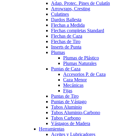
Adap. Protec. Pines de Culatín
Arrowraps, Cresting
Culatines
Dardos Ballesta
Flechas a Medida
Flechas completas Standard
Flechas de Caza
Flechas de Tiro
Inserts de Punta
Plumas
Plumas de Plástico
Plumas Naturales
Puntas de Caza
Accesorios P. de Caza
Caza Menor
Mecánicas
Fijas
Puntas de Tiro
Puntas de Vástago
Tubos Aluminio
Tubos Aluminio-Carbono
Tubos Carbono
Vástagos de Madera
Herramientas
Aceites y Lubricadores