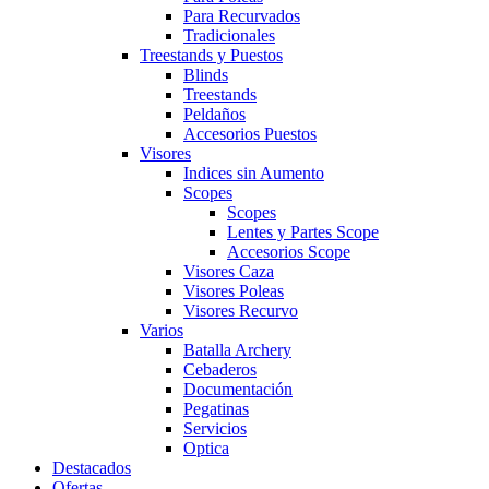
Para Recurvados
Tradicionales
Treestands y Puestos
Blinds
Treestands
Peldaños
Accesorios Puestos
Visores
Indices sin Aumento
Scopes
Scopes
Lentes y Partes Scope
Accesorios Scope
Visores Caza
Visores Poleas
Visores Recurvo
Varios
Batalla Archery
Cebaderos
Documentación
Pegatinas
Servicios
Optica
Destacados
Ofertas