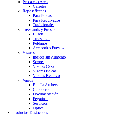
Pesca con Arco
Carretes
Reposaflechas
Para Poleas
Para Recurvados
Tradicionales
Treestands y Puestos
Blinds
Treestands
Peldaños
Accesorios Puestos
Visores
Indices sin Aumento
Scopes
Visores Caza
Visores Poleas
Visores Recurvo
Varios
Batalla Archery
Cebaderos
Documentación
Pegatinas
Servicios
Optica
Productos Destacados