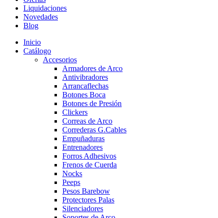
Liquidaciones
Novedades
Blog
Inicio
Catálogo
Accesorios
Armadores de Arco
Antivibradores
Arrancaflechas
Botones Boca
Botones de Presión
Clickers
Correas de Arco
Correderas G.Cables
Empuñaduras
Entrenadores
Forros Adhesivos
Frenos de Cuerda
Nocks
Peeps
Pesos Barebow
Protectores Palas
Silenciadores
Soportes de Arco