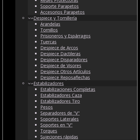
Redes Protectoras
Soporte Parapetos
Accesorios Parapetos
Despiece y Tornillería
Arandelas
Tornillos
Prisioneros y Espárragos
Tuercas
Despiece de Arcos
Despiece Dactileras
Despiece Disparadores
Despiece de Visores
Despiece Otros Artículos
Despiece Reposaflechas
Estabilizadores
Estabilizaciones Completas
Estabilizadores Caza
Estabilizadores Tiro
Pesos
Separadores de "V"
Soportes Laterales
Soportes en "V"
Torques
Sujeciones rápidas