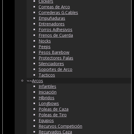
Clickers
Correas de Arco
Correderas G.Cables
Empuñaduras
Entrenadores
Forros Adhesivos
Frenos de Cuerda
Nocks
Peeps
Pesos Barebow
Protectores Palas
Silenciadores
Soportes de Arco
Tacticos
Arcos
Infantiles
Iniciación
Híbridos
Longbows
Poleas de Caza
Poleas de Tiro
Equipos
Recurvos Competición
Recurvados Caza