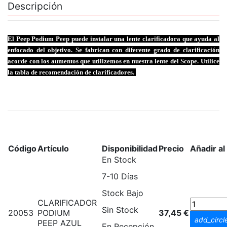
Descripción
El Peep Podium Peep puede instalar una lente clarificadora que ayuda al
enfocado del objetivo. Se fabrican con diferente grado de clarificación
acorde con los aumentos que utilizemos en nuestra lente del Scope. Utilice
la tabla de recomendación de clarificadores.
Código
Artículo
Disponibilidad
Precio
Añadir al
En Stock
7-10 Días
Stock Bajo
CLARIFICADOR
Sin Stock
20053
PODIUM
37,45 €
add_circl
PEEP AZUL
En Recepción