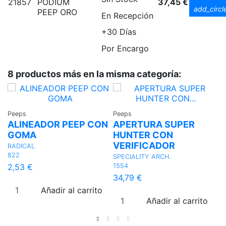
21857
PODIUM
37,45 €
add_circl
PEEP ORO
En Recepción
+30 Días
Por Encargo
8 productos más en la misma categoría:
Peeps
Peeps
Pe
ALINEADOR PEEP CON
APERTURA SUPER
P
GOMA
HUNTER CON
I
VERIFICADOR
RADICAL
H
822
4
SPECIALITY ARCH.
1554
2,53 €
1
34,79 €
Añadir al carrito
Añadir al carrito