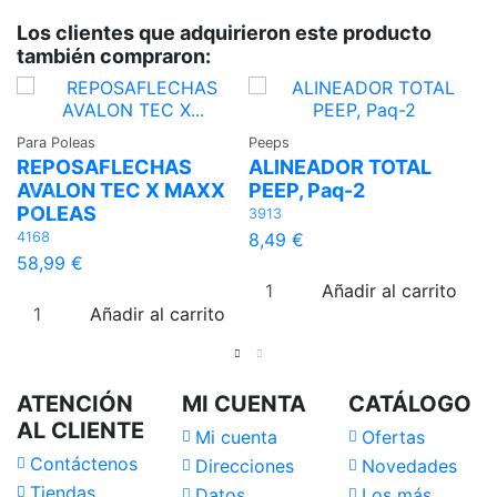
Los clientes que adquirieron este producto
también compraron:
Pe
P
Para Poleas
Peeps
REPOSAFLECHAS
ALINEADOR TOTAL
C
AVALON TEC X MAXX
PEEP, Paq-2
3
POLEAS
3913
1
4168
8,49 €
58,99 €
Añadir al carrito
Añadir al carrito
ATENCIÓN
MI CUENTA
CATÁLOGO
AL CLIENTE
Mi cuenta
Ofertas
Contáctenos
Direcciones
Novedades
Tiendas
Datos
Los más