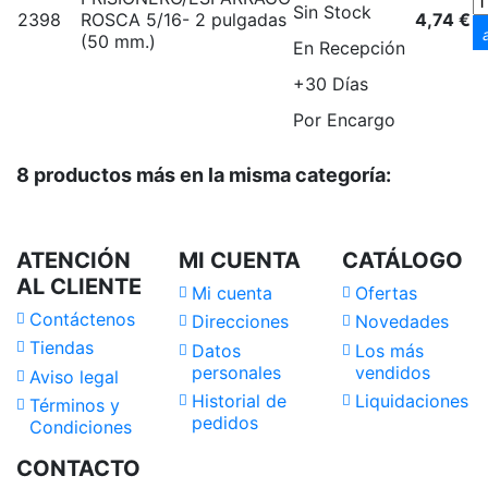
Sin Stock
2398
ROSCA 5/16- 2 pulgadas
4,74 €
(50 mm.)
En Recepción
+30 Días
Por Encargo
8 productos más en la misma categoría:
ATENCIÓN
MI CUENTA
CATÁLOGO
AL CLIENTE
Mi cuenta
Ofertas
Contáctenos
Direcciones
Novedades
Tiendas
Datos
Los más
personales
vendidos
Aviso legal
Historial de
Liquidaciones
Términos y
pedidos
Condiciones
CONTACTO