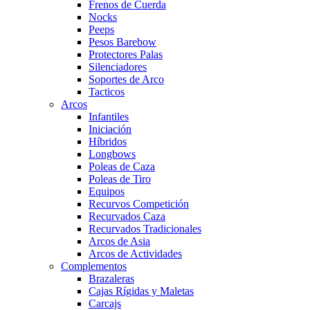
Frenos de Cuerda
Nocks
Peeps
Pesos Barebow
Protectores Palas
Silenciadores
Soportes de Arco
Tacticos
Arcos
Infantiles
Iniciación
Híbridos
Longbows
Poleas de Caza
Poleas de Tiro
Equipos
Recurvos Competición
Recurvados Caza
Recurvados Tradicionales
Arcos de Asia
Arcos de Actividades
Complementos
Brazaleras
Cajas Rígidas y Maletas
Carcajs