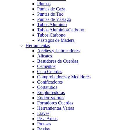
Plumas
Puntas de Caza
Puntas de Tiro
Puntas de Vástago
Tubos Aluminio
Tubos Aluminio-Carbono
Tubos Carbono
Vástagos de Madera
Herramientas
Aceites y Lubricadores
Alicates
Bastidores de Cuerdas
Cementos
Cera Cuerdas
Comprobadores y Medidores
Conificadores
Cortatubos
Emplumadoras
Enderezadoras
Forradores Cuerdas
Herramientas Varias
Llaves
Pesa Arcos
Prensas
Reglas