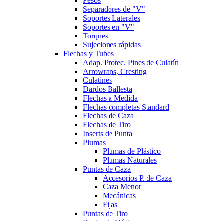
Pesos
Separadores de "V"
Soportes Laterales
Soportes en "V"
Torques
Sujeciones rápidas
Flechas y Tubos
Adap. Protec. Pines de Culatín
Arrowraps, Cresting
Culatines
Dardos Ballesta
Flechas a Medida
Flechas completas Standard
Flechas de Caza
Flechas de Tiro
Inserts de Punta
Plumas
Plumas de Plástico
Plumas Naturales
Puntas de Caza
Accesorios P. de Caza
Caza Menor
Mecánicas
Fijas
Puntas de Tiro