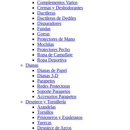
Complementos Varios
Cremas y Deshodorantes
Dactileras
Dactileras de Dediles
Disparadores
Fundas
Gorras
Protectores de Mano
Mochilas
Protectores Pecho
Ropa de Camuflaje
Ropa Deportiva
Dianas
Dianas de Papel
Dianas 3-D
Parapetos
Redes Protectoras
Soporte Parapetos
Accesorios Parapetos
Despiece y Tornillería
Arandelas
Tornillos
Prisioneros y Espárragos
Tuercas
Despiece de Arcos