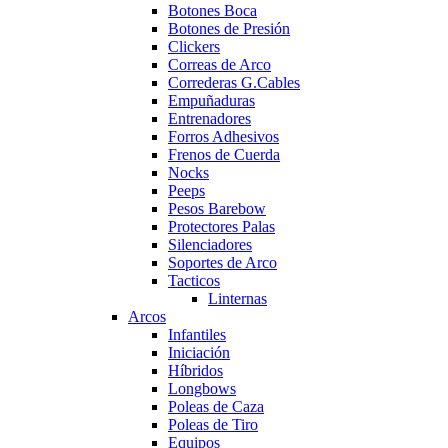
Botones Boca
Botones de Presión
Clickers
Correas de Arco
Correderas G.Cables
Empuñaduras
Entrenadores
Forros Adhesivos
Frenos de Cuerda
Nocks
Peeps
Pesos Barebow
Protectores Palas
Silenciadores
Soportes de Arco
Tacticos
Linternas
Arcos
Infantiles
Iniciación
Híbridos
Longbows
Poleas de Caza
Poleas de Tiro
Equipos