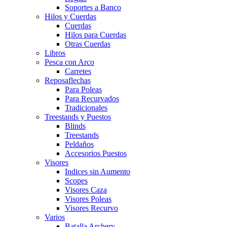
Soportes a Banco
Hilos y Cuerdas
Cuerdas
Hilos para Cuerdas
Otras Cuerdas
Libros
Pesca con Arco
Carretes
Reposaflechas
Para Poleas
Para Recurvados
Tradicionales
Treestands y Puestos
Blinds
Treestands
Peldaños
Accesorios Puestos
Visores
Indices sin Aumento
Scopes
Visores Caza
Visores Poleas
Visores Recurvo
Varios
Batalla Archery