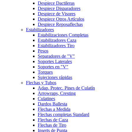
Despiece Dactileras
Despiece Disparadores
Despiece de Visores
Despiece Otros Artículos
Despiece Reposaflechas
Estabilizadores
Estabilizaciones Completas
Estabilizadores Caza
Estabilizadores Tiro
Pesos
Separadores de "V"
Soportes Laterales
Soportes en "V"
Torques
Sujeciones rápidas
Flechas y Tubos
Adap. Protec. Pines de Culatín
Arrowraps, Cresting
Culatines
Dardos Ballesta
Flechas a Medida
Flechas completas Standard
Flechas de Caza
Flechas de Tiro
Inserts de Punta