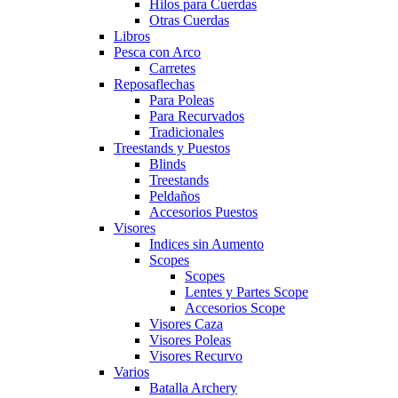
Hilos para Cuerdas
Otras Cuerdas
Libros
Pesca con Arco
Carretes
Reposaflechas
Para Poleas
Para Recurvados
Tradicionales
Treestands y Puestos
Blinds
Treestands
Peldaños
Accesorios Puestos
Visores
Indices sin Aumento
Scopes
Scopes
Lentes y Partes Scope
Accesorios Scope
Visores Caza
Visores Poleas
Visores Recurvo
Varios
Batalla Archery