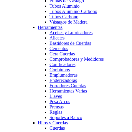
Puntas de Vástago
Tubos Aluminio
Tubos Aluminio-Carbono
Tubos Carbono
Vástagos de Madera
Herramientas
Aceites y Lubricadores
Alicates
Bastidores de Cuerdas
Cementos
Cera Cuerdas
Comprobadores y Medidores
Conificadores
Cortatubos
Emplumadoras
Enderezadoras
Forradores Cuerdas
Herramientas Varias
Llaves
Pesa Arcos
Prensas
Reglas
Soportes a Banco
Hilos y Cuerdas
Cuerdas