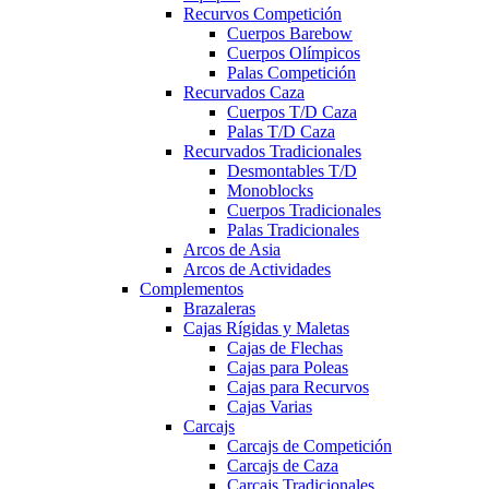
Recurvos Competición
Cuerpos Barebow
Cuerpos Olímpicos
Palas Competición
Recurvados Caza
Cuerpos T/D Caza
Palas T/D Caza
Recurvados Tradicionales
Desmontables T/D
Monoblocks
Cuerpos Tradicionales
Palas Tradicionales
Arcos de Asia
Arcos de Actividades
Complementos
Brazaleras
Cajas Rígidas y Maletas
Cajas de Flechas
Cajas para Poleas
Cajas para Recurvos
Cajas Varias
Carcajs
Carcajs de Competición
Carcajs de Caza
Carcajs Tradicionales