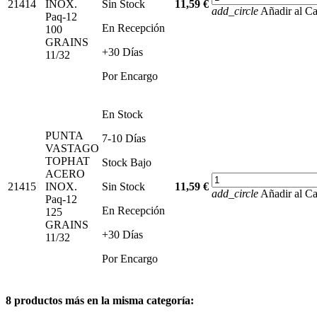
21414
INOX.
Sin Stock
11,59 €
add_circle
Añadir al Ca
Paq-12
En Recepción
100
GRAINS
+30 Días
11/32
Por Encargo
En Stock
PUNTA
7-10 Días
VASTAGO
TOPHAT
Stock Bajo
ACERO
21415
INOX.
Sin Stock
11,59 €
add_circle
Añadir al Ca
Paq-12
En Recepción
125
GRAINS
+30 Días
11/32
Por Encargo
8 productos más en la misma categoría: