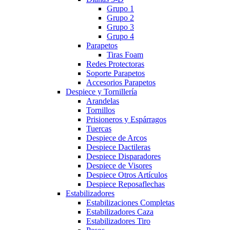
Grupo 1
Grupo 2
Grupo 3
Grupo 4
Parapetos
Tiras Foam
Redes Protectoras
Soporte Parapetos
Accesorios Parapetos
Despiece y Tornillería
Arandelas
Tornillos
Prisioneros y Espárragos
Tuercas
Despiece de Arcos
Despiece Dactileras
Despiece Disparadores
Despiece de Visores
Despiece Otros Artículos
Despiece Reposaflechas
Estabilizadores
Estabilizaciones Completas
Estabilizadores Caza
Estabilizadores Tiro