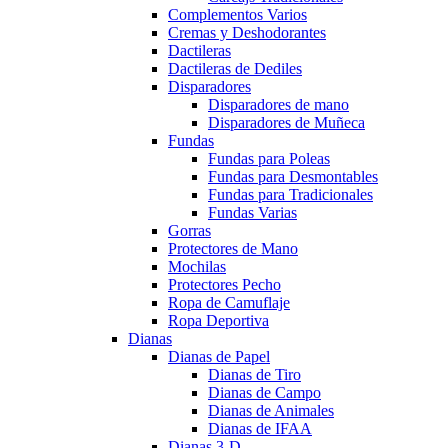
Complementos Varios
Cremas y Deshodorantes
Dactileras
Dactileras de Dediles
Disparadores
Disparadores de mano
Disparadores de Muñeca
Fundas
Fundas para Poleas
Fundas para Desmontables
Fundas para Tradicionales
Fundas Varias
Gorras
Protectores de Mano
Mochilas
Protectores Pecho
Ropa de Camuflaje
Ropa Deportiva
Dianas
Dianas de Papel
Dianas de Tiro
Dianas de Campo
Dianas de Animales
Dianas de IFAA
Dianas 3-D