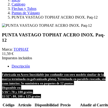
Catálogo
Flechas y Tubos
Puntas de Vástago
PUNTA VASTAGO TOPHAT ACERO INOX. Paq-12
PUNTA VASTAGO TOPHAT ACERO INOX. Paq-
12
Marca:
TOPHAT
11,59 €
Impuestos incluidos
Descripción
Fabricada en Acero Inoxidable (no confundir con otro modelo similar de la
marca terminada en galvanizado plata). Terminada en paralelo roscado, sin
cono interior.
Se suministra en paquetes de 12 puntas.
Disponible en:
5/16": 70 y 100 grains.
11/32": 80, 100 y 125 grains.
Código
Artículo
Disponibilidad
Precio
Añadir al Carrit