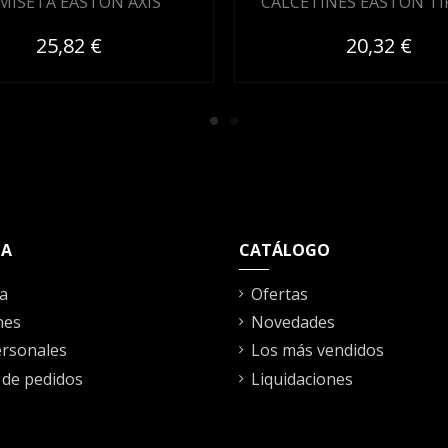
MISETA EASTON AXIS
CALCETINES EASTON T
25,82 €
20,32 €
TA
CATÁLOGO
a
Ofertas
nes
Novedades
rsonales
Los más vendidos
l de pedidos
Liquidaciones