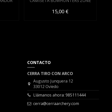
IRADOR
CAMISETA BOWHUNTERS ZONE
C
15,00 €
CONTACTO
CERRA TIRO CON ARCO
Augusto Junquera 12
33012 Oviedo
Llámanos ahora: 985111444
cerra@cerraarchery.com