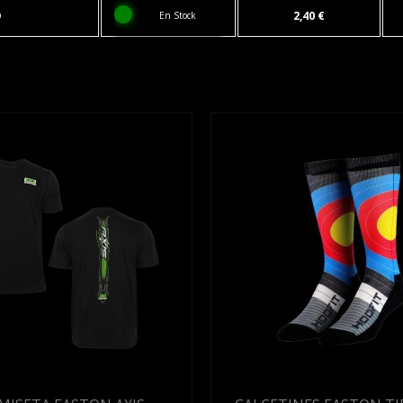
O
2,40 €
En Stock