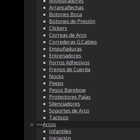
Antivibradores
Arrancaflechas
Botones Boca
Botones de Presión
Clickers
Correas de Arco
Correderas G.Cables
Empuñaduras
Entrenadores
Forros Adhesivos
Frenos de Cuerda
Nocks
Peeps
Pesos Barebow
Protectores Palas
Silenciadores
Soportes de Arco
Tacticos
Arcos
Infantiles
Iniciación