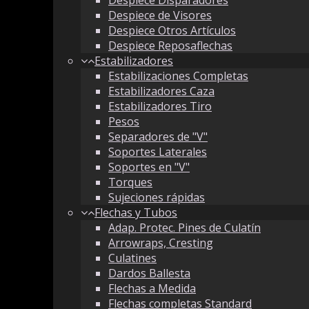
Despiece de Visores
Despiece Otros Artículos
Despiece Reposaflechas
Estabilizadores
Estabilizaciones Completas
Estabilizadores Caza
Estabilizadores Tiro
Pesos
Separadores de "V"
Soportes Laterales
Soportes en "V"
Torques
Sujeciones rápidas
Flechas y Tubos
Adap. Protec. Pines de Culatín
Arrowraps, Cresting
Culatines
Dardos Ballesta
Flechas a Medida
Flechas completas Standard