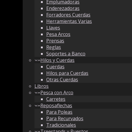
Emplumadoras
Enderezadoras
Forradores Cuerdas
Herramientas Varias
Llaves
Pesa Arcos
Prensas
Reglas
Soportes a Banco
Hilos y Cuerdas
Cuerdas
Hilos para Cuerdas
Otras Cuerdas
Libros
Pesca con Arco
Carretes
Reposaflechas
Para Poleas
Para Recurvados
Tradicionales
Treestands y Puestos