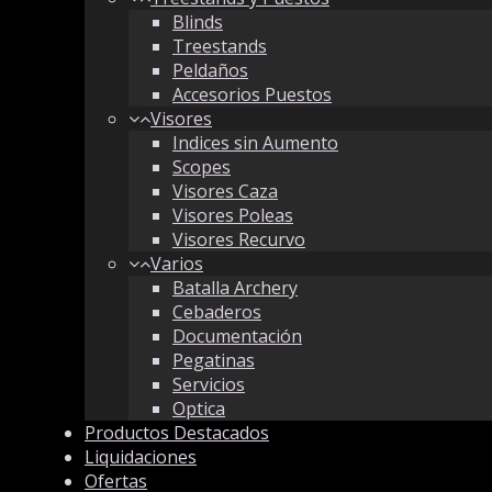
Blinds
Treestands
Peldaños
Accesorios Puestos
Visores
Indices sin Aumento
Scopes
Visores Caza
Visores Poleas
Visores Recurvo
Varios
Batalla Archery
Cebaderos
Documentación
Pegatinas
Servicios
Optica
Productos Destacados
Liquidaciones
Ofertas