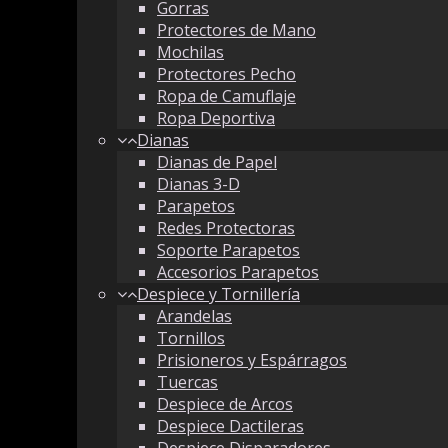
Gorras
Protectores de Mano
Mochilas
Protectores Pecho
Ropa de Camuflaje
Ropa Deportiva
Dianas
Dianas de Papel
Dianas 3-D
Parapetos
Redes Protectoras
Soporte Parapetos
Accesorios Parapetos
Despiece y Tornillería
Arandelas
Tornillos
Prisioneros y Espárragos
Tuercas
Despiece de Arcos
Despiece Dactileras
Despiece Disparadores