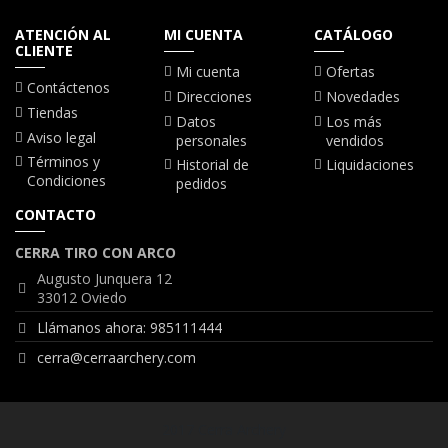
ATENCIÓN AL
MI CUENTA
CATÁLOGO
CLIENTE
Mi cuenta
Ofertas
Contáctenos
Direcciones
Novedades
Tiendas
Datos
Los más
Aviso legal
personales
vendidos
Términos y
Historial de
Liquidaciones
Condiciones
pedidos
CONTACTO
CERRA TIRO CON ARCO
Augusto Junquera 12
33012 Oviedo
Llámanos ahora: 985111444
cerra@cerraarchery.com
2017 Cerra Archery